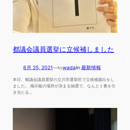
都議会議員選挙に立候補しました
6月 25, 2021
—
wada
in
最新情報
by
本日、都議会議員選挙の立川市選挙区で立候補届出をし
ました。 掲示板の場所が決まる抽選で、なんと１番を引
き当たる…