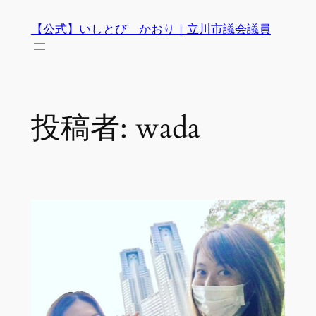
内
【公式】いしとび かおり｜立川市議会議員
容
を
ス
キ
ッ
投稿者:
wada
プ