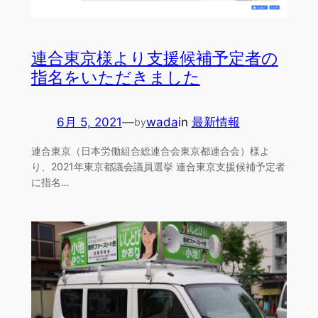
連合東京様より支援候補予定者の
指名をいただきました
6月 5, 2021
—
wada
in
最新情報
by
連合東京（日本労働組合総連合会東京都連合会）様よ
り、2021年東京都議会議員選挙 連合東京支援候補予定者
に指名…