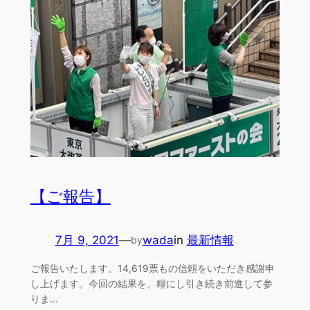
【ご報告】
7月 9, 2021
—
wada
in
最新情報
by
ご報告いたします。14,619票もの信頼をいただき感謝申
し上げます。今回の結果を、糧にし引き続き前進して参
りま…