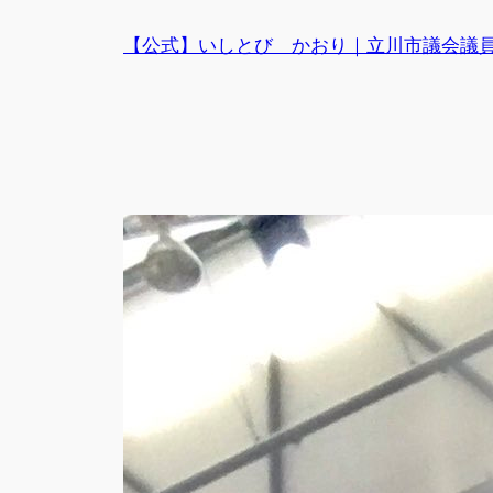
内
【公式】いしとび かおり｜立川市議会議
容
を
ス
キ
ッ
プ