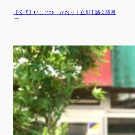
内
【公式】いしとび かおり｜立川市議会議員
容
を
ス
キ
ッ
プ