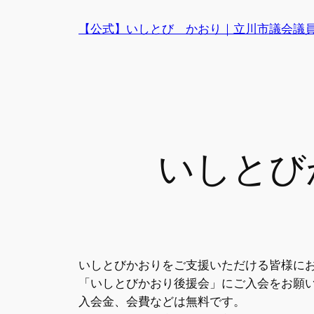
内
【公式】いしとび かおり｜立川市議会議
容
を
ス
キ
ッ
プ
いしとび
いしとびかおりをご支援いただける皆様に
「いしとびかおり後援会」にご入会をお願
入会金、会費などは無料です。