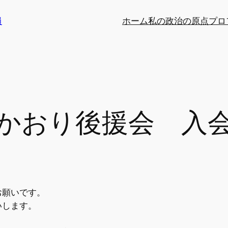
員
ホーム
私の政治の原点
プロ
かおり後援会 入
お願いです。
いします。